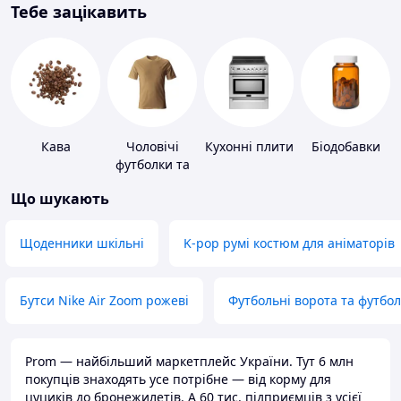
Тебе зацікавить
Кава
Чоловічі
Кухонні плити
Біодобавки
футболки та
майки
Що шукають
Щоденники шкільні
K-pop румі костюм для аніматорів
Бутси Nike Air Zoom рожеві
Футбольні ворота та футбо
Prom — найбільший маркетплейс України. Тут 6 млн
покупців знаходять усе потрібне — від корму для
цуциків до бронежилетів. А 60 тис. підприємців з усієї